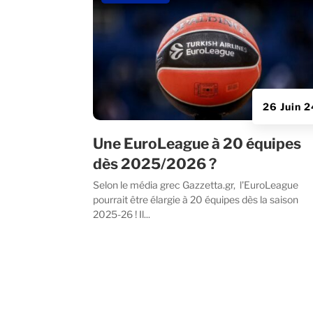
26 Juin 
Une EuroLeague à 20 équipes
dès 2025/2026 ?
Selon le média grec Gazzetta.gr, l'EuroLeague
pourrait être élargie à 20 équipes dès la saison
2025-26 ! Il...