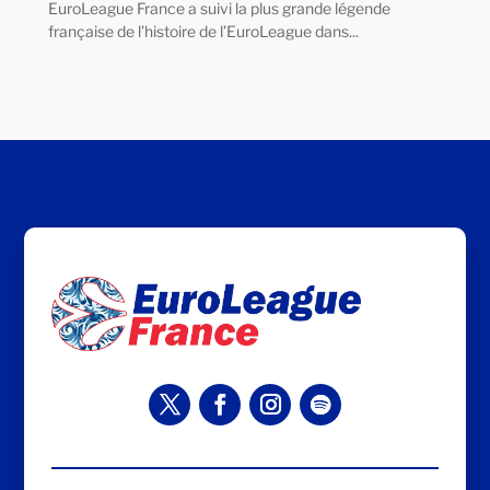
EuroLeague France a suivi la plus grande légende
française de l’histoire de l’EuroLeague dans...