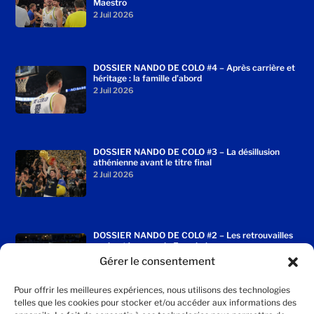
De Lyon à Istanbul, les derniers jours de la carrière
de Nando De Colo : le récit exclusif sur la fin du
Maestro
2 Juil 2026
DOSSIER NANDO DE COLO #4 – Après carrière et
héritage : la famille d’abord
2 Juil 2026
DOSSIER NANDO DE COLO #3 – La désillusion
athénienne avant le titre final
2 Juil 2026
Gérer le consentement
DOSSIER NANDO DE COLO #2 – Les retrouvailles
Pour offrir les meilleures expériences, nous utilisons des technologies
enchantées avec le Fenerbahçe
telles que les cookies pour stocker et/ou accéder aux informations des
2 Juil 2026