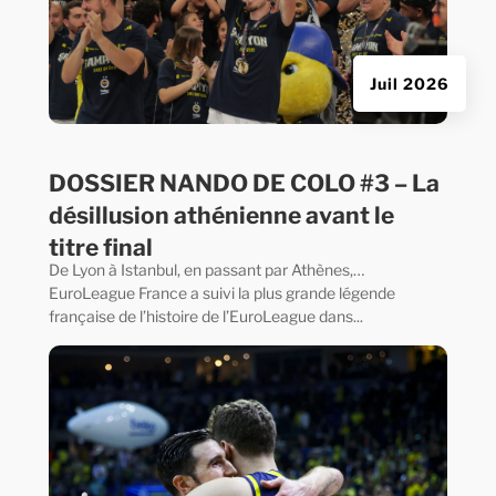
Juil 2026
DOSSIER NANDO DE COLO #3 – La
désillusion athénienne avant le
titre final
De Lyon à Istanbul, en passant par Athènes,…
EuroLeague France a suivi la plus grande légende
française de l’histoire de l’EuroLeague dans...