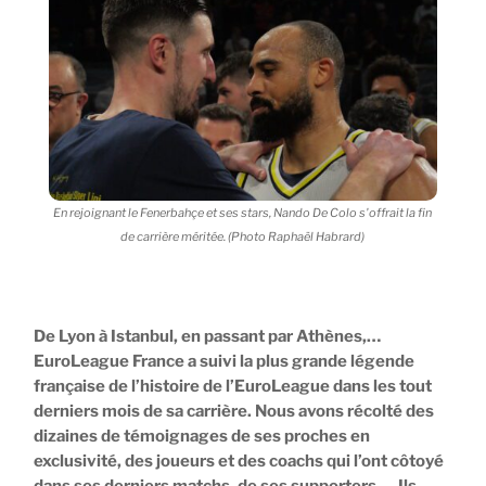
En rejoignant le Fenerbahçe et ses stars, Nando De Colo s'offrait la fin
de carrière méritée. (Photo Raphaël Habrard)
De Lyon à Istanbul, en passant par Athènes,…
EuroLeague France a suivi la plus grande légende
française de l’histoire de l’EuroLeague dans les tout
derniers mois de sa carrière. Nous avons récolté des
dizaines de témoignages de ses proches en
exclusivité, des joueurs et des coachs qui l’ont côtoyé
dans ses derniers matchs, de ses supporters,… Ils