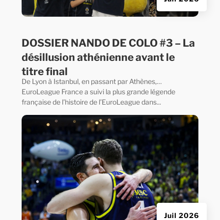
DOSSIER NANDO DE COLO #3 – La
désillusion athénienne avant le
titre final
De Lyon à Istanbul, en passant par Athènes,…
EuroLeague France a suivi la plus grande légende
française de l’histoire de l’EuroLeague dans...
Juil 2026