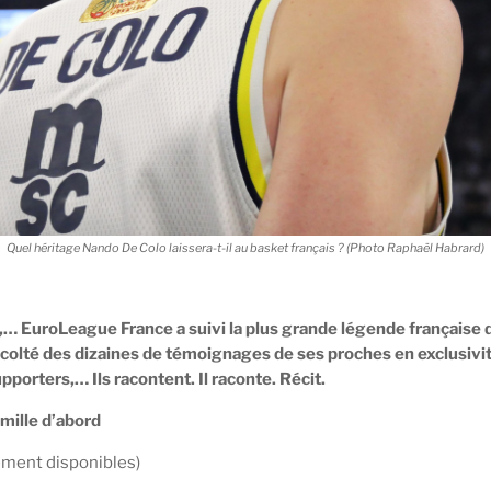
Quel héritage Nando De Colo laissera-t-il au basket français ? (Photo Raphaël Habrard)
,… EuroLeague France a suivi la plus grande légende française d
écolté des dizaines de témoignages de ses proches en exclusivité
porters,… Ils racontent. Il raconte. Récit.
amille d’abord
ment disponibles)