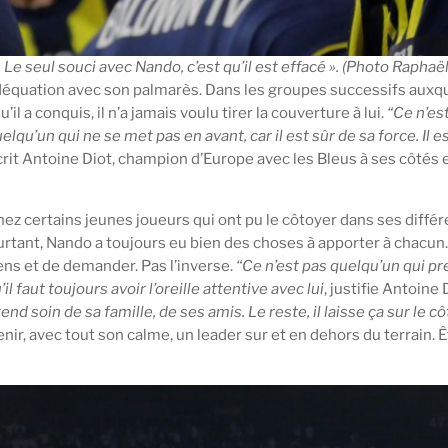
 « Le seul souci avec Nando, c’est qu’il est effacé ». (Photo Raphaë
déquation avec son palmarès. Dans les groupes successifs auxqu
il a conquis, il n’a jamais voulu tirer la couverture à lui.
“Ce n’est
lqu’un qui ne se met pas en avant, car il est sûr de sa force. Il es
crit Antoine Diot, champion d’Europe avec les Bleus à ses côtés 
hez certains jeunes joueurs qui ont pu le côtoyer dans ses diff
urtant, Nando a toujours eu bien des choses à apporter à chacun. 
iens et de demander. Pas l’inverse.
“Ce n’est pas quelqu’un qui pren
l faut toujours avoir l’oreille attentive avec lui
, justifie Antoine 
prend soin de sa famille, de ses amis. Le reste, il laisse ça sur le cô
nir, avec tout son calme, un leader sur et en dehors du terrain. Êtr