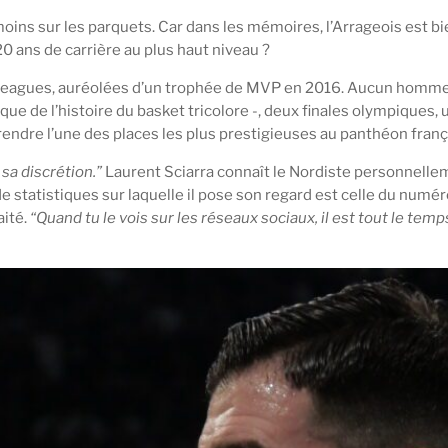
 moins sur les parquets. Car dans les mémoires, l’Arrageois est b
0 ans de carrière au plus haut niveau ?
Leagues, auréolées d’un trophée de MVP en 2016. Aucun homme so
nique de l’histoire du basket tricolore -, deux finales olympiqu
rendre l’une des places les plus prestigieuses au panthéon frança
t sa discrétion.”
Laurent Sciarra connaît le Nordiste personnell
e statistiques sur laquelle il pose son regard est celle du numéro 
aité.
“
Quand tu le vois sur les réseaux sociaux, il est tout le temp