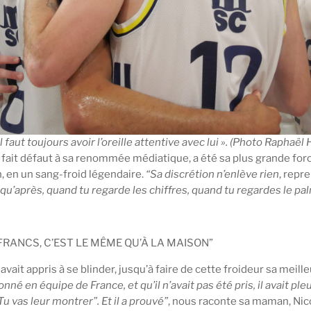
 Il faut toujours avoir l’oreille attentive avec lui ». (Photo Raphaël
 fait défaut à sa renommée médiatique, a été sa plus grande forc
in, en un sang-froid légendaire.
“Sa discrétion n’enlève rien
, repr
qu’après, quand tu regarde les chiffres, quand tu regardes le pa
FRANCS, C’EST LE MÊME QU’À LA MAISON”
avait appris à se blinder, jusqu’à faire de cette froideur sa meille
 en équipe de France, et qu’il n’avait pas été pris, il avait pleuré.
u vas leur montrer”. Et il a prouvé”
, nous raconte sa maman, Ni