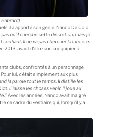
l Habrard)
els il a apporté son génie, Nando De Colo
 pas qu’il cherche cette discrétion, mais je
t confiant. Il ne va pas chercher la lumière.
en 2013, avant d’être son coéquipier à
érents clubs, confrontés à un personnage
Pour lui, c’était simplement aux plus
d la parole tout le temps. Il distille les
Diot.
Il laisse les choses venir. Il joue au
té.”
Avec les années, Nando avait malgré
e ce cadre du vestiaire qui, lorsqu’il y a