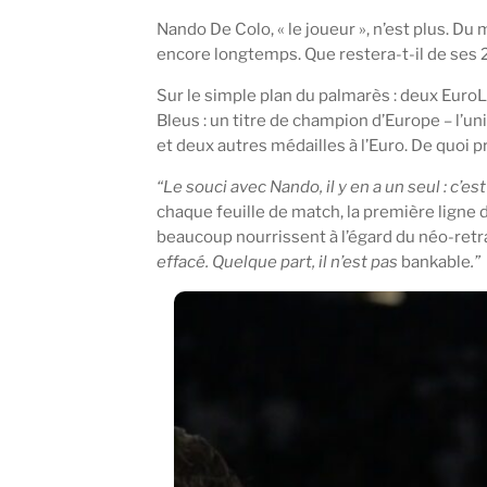
Nando De Colo, « le joueur », n’est plus. Du
encore longtemps. Que restera-t-il de ses 2
Sur le simple plan du palmarès : deux Euro
Bleus : un titre de champion d’Europe – l’u
et deux autres médailles à l’Euro. De quoi p
“Le souci avec Nando, il y en a un seul : c’es
chaque feuille de match, la première ligne d
beaucoup nourrissent à l’égard du néo-retr
effacé. Quelque part, il n’est pas
bankable
.”