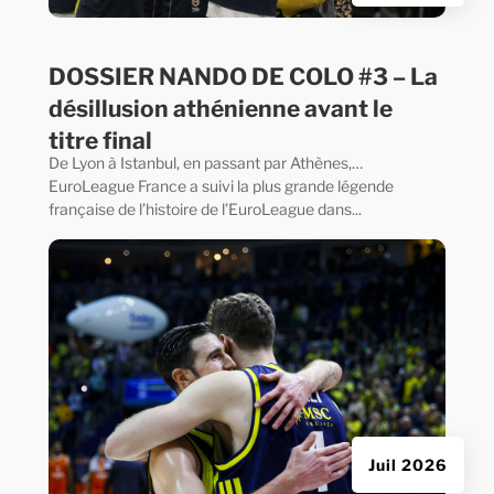
DOSSIER NANDO DE COLO #3 – La
désillusion athénienne avant le
titre final
De Lyon à Istanbul, en passant par Athènes,…
EuroLeague France a suivi la plus grande légende
française de l’histoire de l’EuroLeague dans...
Juil 2026