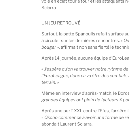
volé en éclat tour à tour et les attaquants n
Sciarra.
UN JEU RETROUVÉ
Surtout, la patte Spanoulis refait surface 
à circuler sur les dernières rencontres.
« On
bouger »,
affirmait non sans fierté le techni
Après 14 journée, aucune équipe d’EuroLeag
« J’espère qu’on va trouver notre rythme de
l’EuroLeague, donc ça va être des combats à
terrain. »
Même en interview d’après-match, le Bordel
grandes équipes ont plein de facteurs X pour
Après une perf’ XXL contre l’Efes, l’arrière
« Okobo commence à avoir une forme de régul
abondait Laurent Sciarra.