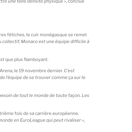
re une telle densité physique »
, conclue
ières fétiches, le cuir monégasque se remet
u collectif, Monaco est une équipe difficile à
est que plus flamboyant.
C Arena, le 19 novembre dernier.
C’est
 de l’équipe de se trouver comme ça sur le
besoin de tout le monde de toute façon. Les
atrième fois de sa carrière européenne.
-monde en EuroLeague qui peut rivaliser »
,