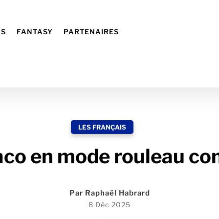
NS
FANTASY
PARTENAIRES
LES FRANÇAIS
aco en mode rouleau co
Par
Raphaël Habrard
8 Déc 2025