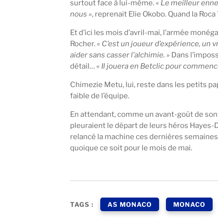
surtout face à lui-même.
« Le meilleur en
nous »
, reprenait Elie Okobo. Quand la Roca
Et d’ici les mois d’avril-mai, l’armée mon
Rocher.
« C’est un joueur d’expérience, un 
aider sans casser l’alchimie. »
Dans l’imposs
détail… «
Il jouera en Betclic pour commence
Chimezie Metu, lui, reste dans les petits pa
faible de l’équipe.
En attendant, comme un avant-goût de son r
pleuraient le départ de leurs héros Hayes-D
relancé la machine ces dernières semaines e
quoique ce soit pour le mois de mai.
TAGS :
AS MONACO
MONACO