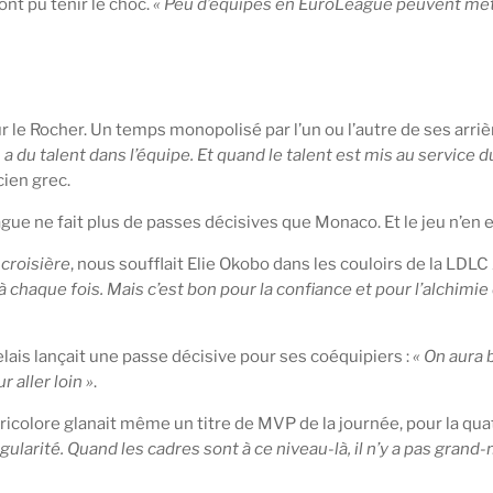
’ont pu tenir le choc.
« Peu d’équipes en EuroLeague peuvent mett
sur le Rocher. Un temps monopolisé par l’un ou l’autre de ses arr
 a du talent dans l’équipe. Et quand le talent est mis au service d
cien grec.
ue ne fait plus de passes décisives que Monaco. Et le jeu n’en 
 croisière
, nous soufflait Elie Okobo dans les couloirs de la LDL
 chaque fois. Mais c’est bon pour la confiance et pour l’alchimie
ais lançait une passe décisive pour ses coéquipiers :
« On aura 
 aller loin »
.
 tricolore glanait même un titre de MVP de la journée, pour la qu
arité. Quand les cadres sont à ce niveau-là, il n’y a pas grand