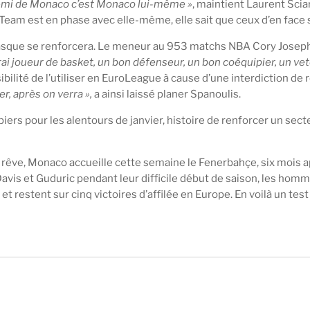
nemi de Monaco c’est Monaco lui-même »
, maintient Laurent Scia
 Team est en phase avec elle-même, elle sait que ceux d’en face s
égasque se renforcera. Le meneur au 953 matchs NBA Cory Joseph,
vrai joueur de basket, un bon défenseur, un bon coéquipier, un ve
ibilité de l’utiliser en EuroLeague à cause d’une interdiction de
r, après on verra »,
a ainsi laissé planer Spanoulis.
piers pour les alentours de janvier, histoire de renforcer un sec
êve, Monaco accueille cette semaine le Fenerbahçe, six mois aprè
avis et Guduric pendant leur difficile début de saison, les homm
t restent sur cinq victoires d’affilée en Europe. En voilà un te