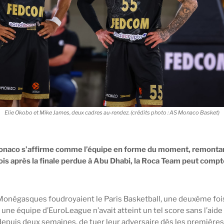
Elie Okobo et Mike James, deux cadres au-rendez. (crédits photo : AS Monaco Basket)
S Monaco s’affirme comme l’équipe en forme du moment, remonta
is après la finale perdue à Abu Dhabi, la Roca Team peut compt
 Monégasques foudroyaient le Paris Basketball, une deuxème fois
e une équipe d’EuroLeague n’avait atteint un tel score sans l’aide
 depuis deux semaines, de tuer leur adversaire dès les premières