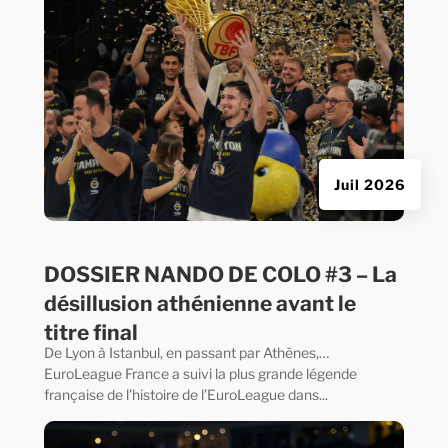
Juil 2026
DOSSIER NANDO DE COLO #3 – La
désillusion athénienne avant le
titre final
De Lyon à Istanbul, en passant par Athènes,…
EuroLeague France a suivi la plus grande légende
française de l’histoire de l’EuroLeague dans...