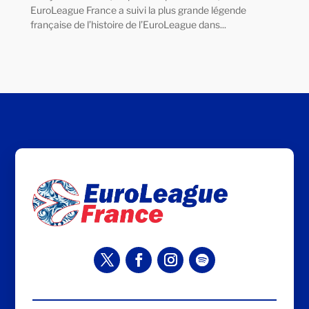
EuroLeague France a suivi la plus grande légende
française de l’histoire de l’EuroLeague dans...