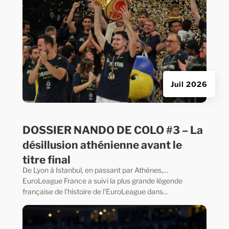
Juil 2026
DOSSIER NANDO DE COLO #3 – La
désillusion athénienne avant le
titre final
De Lyon à Istanbul, en passant par Athènes,…
EuroLeague France a suivi la plus grande légende
française de l’histoire de l’EuroLeague dans...