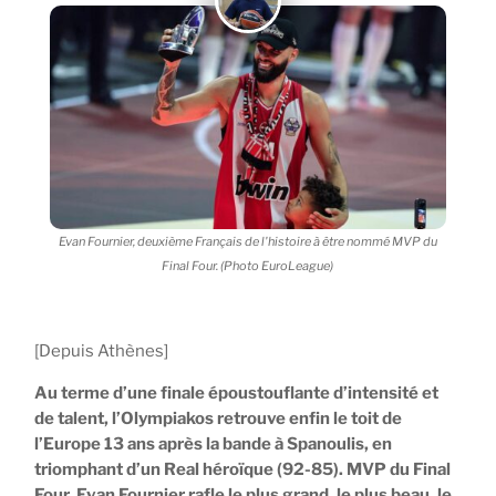
Evan Fournier, deuxième Français de l'histoire à être nommé MVP du
Final Four. (Photo EuroLeague)
[Depuis Athènes]
Au terme d’une finale époustouflante d’intensité et
de talent, l’Olympiakos retrouve enfin le toit de
l’Europe 13 ans après la bande à Spanoulis, en
triomphant d’un Real héroïque (92-85). MVP du Final
Four, Evan Fournier rafle le plus grand, le plus beau, le