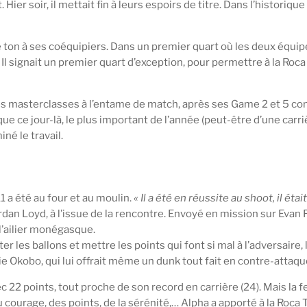
er soir, il mettait fin à leurs espoirs de titre. Dans l’historiqu
e ton à ses coéquipiers. Dans un premier quart où les deux équipe
 Il signait un premier quart d’exception, pour permettre à la Roca
ces masterclasses à l’entame de match, après ses Game 2 et 5 con
 que ce jour-là, le plus important de l’année (peut-être d’une carr
é le travail.
 a été au four et au moulin.
« Il a été en réussite au shoot, il éta
dan Loyd, à l’issue de la rencontre. Envoyé en mission sur Evan 
 l’ailier monégasque.
ter les ballons et mettre les points qui font si mal à l’adversaire
Elie Okobo, qui lui offrait même un dunk tout fait en contre-attaque,
ec 22 points, tout proche de son record en carrière (24). Mais la f
 courage, des points, de la sérénité,… Alpha a apporté à la Roca 