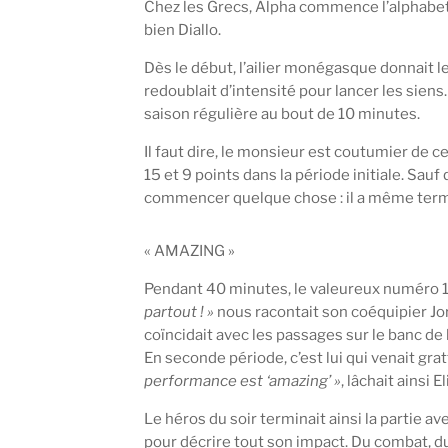
Chez les Grecs, Alpha commence l’alphabet. Hi
bien Diallo.
Dès le début, l’ailier monégasque donnait l
redoublait d’intensité pour lancer les siens.
saison régulière au bout de 10 minutes.
Il faut dire, le monsieur est coutumier de 
15 et 9 points dans la période initiale. Sauf
commencer quelque chose : il a même termin
« AMAZING »
Pendant 40 minutes, le valeureux numéro 11
partout ! »
nous racontait son coéquipier Jor
coïncidait avec les passages sur le banc de
En seconde période, c’est lui qui venait grat
performance est ‘amazing’ »
, lâchait ainsi 
Le héros du soir terminait ainsi la partie av
pour décrire tout son impact. Du combat, du