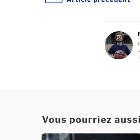
J
l
l
Vous pourriez auss