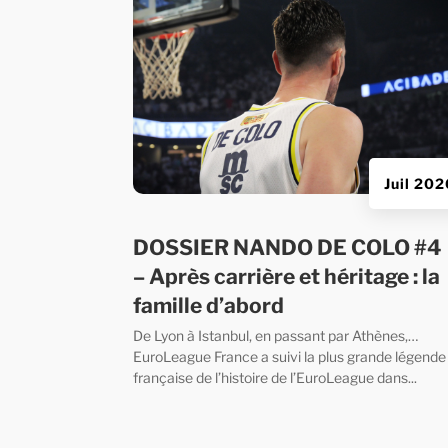
Juil 20
DOSSIER NANDO DE COLO #4
– Après carrière et héritage : la
famille d’abord
De Lyon à Istanbul, en passant par Athènes,…
EuroLeague France a suivi la plus grande légende
française de l’histoire de l’EuroLeague dans...