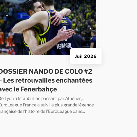
Juil 2026
DOSSIER NANDO DE COLO #2
– Les retrouvailles enchantées
avec le Fenerbahçe
De Lyon à Istanbul, en passant par Athènes,…
EuroLeague France a suivi la plus grande légende
rançaise de l’histoire de l’EuroLeague dans...