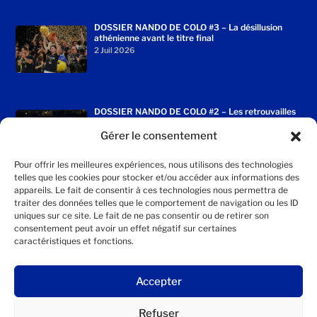
DOSSIER NANDO DE COLO #3 – La désillusion
athénienne avant le titre final
2 Juil 2026
DOSSIER NANDO DE COLO #2 – Les retrouvailles
enchantées avec le Fenerbahçe
Gérer le consentement
2 Juil 2026
Pour offrir les meilleures expériences, nous utilisons des technologies
telles que les cookies pour stocker et/ou accéder aux informations des
appareils. Le fait de consentir à ces technologies nous permettra de
traiter des données telles que le comportement de navigation ou les ID
DOSSIER NANDO DE COLO #1 – Le transfert qui a
uniques sur ce site. Le fait de ne pas consentir ou de retirer son
tout changé
consentement peut avoir un effet négatif sur certaines
2 Juil 2026
caractéristiques et fonctions.
Accepter
Refuser