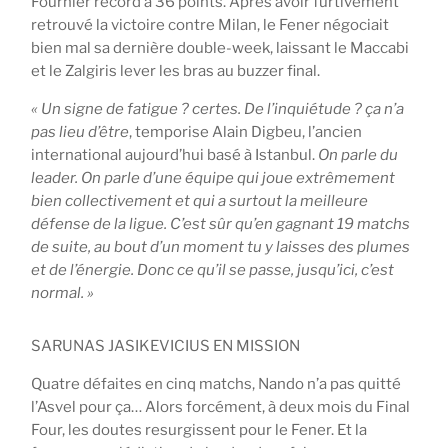
Fournier record à 36 points. Après avoir furtivement
retrouvé la victoire contre Milan, le Fener négociait
bien mal sa dernière double-week, laissant le Maccabi
et le Zalgiris lever les bras au buzzer final.
« Un signe de fatigue ? certes. De l’inquiétude ? ça n’a
pas lieu d’être
, temporise Alain Digbeu, l’ancien
international aujourd’hui basé à Istanbul.
On parle du
leader. On parle d’une équipe qui joue extrêmement
bien collectivement et qui a surtout la meilleure
défense de la ligue. C’est sûr qu’en gagnant 19 matchs
de suite, au bout d’un moment tu y laisses des plumes
et de l’énergie. Donc ce qu’il se passe, jusqu’ici, c’est
normal. »
SARUNAS JASIKEVICIUS EN MISSION
Quatre défaites en cinq matchs, Nando n’a pas quitté
l’Asvel pour ça… Alors forcément, à deux mois du Final
Four, les doutes resurgissent pour le Fener. Et la